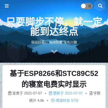
只要脚步不停，就一定
能到达终点
保持好奇心 保持热爱 保有兴趣
基于ESP8266和STC89C52
的寝室电费实时显示
发表于
2021-07-07
更新于
2021-07-07
字数
统计
4.6k
阅读时长
57分