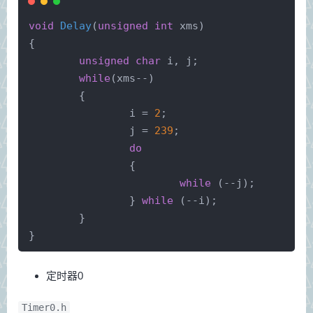
void
Delay
(
unsigned
int
 xms)
{
unsigned
char
 i, j;
while
(xms--)
	{
		i = 
2
;
		j = 
239
;
do
		{
while
 (--j);
		} 
while
 (--i);
	}
}
定时器0
Timer0.h