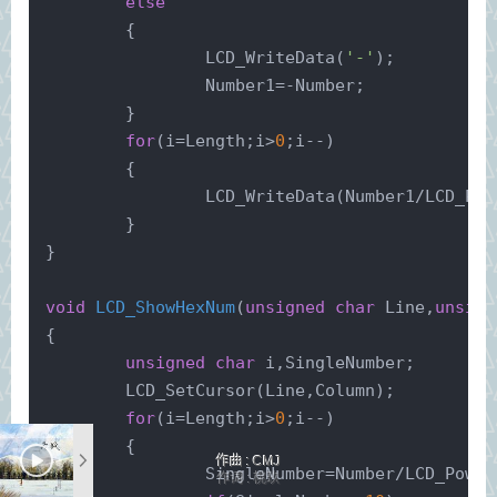
else
	{
		LCD_WriteData(
'-'
);
		Number1=-Number;
	}
for
(i=Length;i>
0
;i--)
	{
		LCD_WriteData(Number1/LCD_Pow
	}
}
void
LCD_ShowHexNum
(
unsigned
char
 Line,
unsign
{
unsigned
char
 i,SingleNumber;
	LCD_SetCursor(Line,Column);
for
(i=Length;i>
0
;i--)
	{
作曲 : CMJ
		SingleNumber=Number/LCD_Pow(
1
作词 : 桃玖