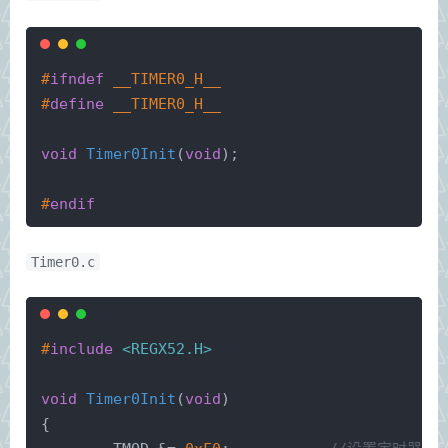
#
ifndef
 __TIMER0_H__
#
define
 __TIMER0_H__
void
Timer0Init
(
void
)
;
#
endif
Timer0.c
#
include
<REGX52.H>
void
Timer0Init
(
void
)
{