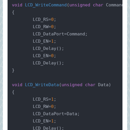
void
LCD_WriteCommand
(
unsigned
char
 Command)
{
	LCD_RS=
0
;
	LCD_RW=
0
;
	LCD_DataPort=Command;
	LCD_EN=
1
;
	LCD_Delay();
	LCD_EN=
0
;
	LCD_Delay();
}
void
LCD_WriteData
(
unsigned
char
 Data)
{
	LCD_RS=
1
;
	LCD_RW=
0
;
	LCD_DataPort=Data;
	LCD_EN=
1
;
	LCD_Delay();