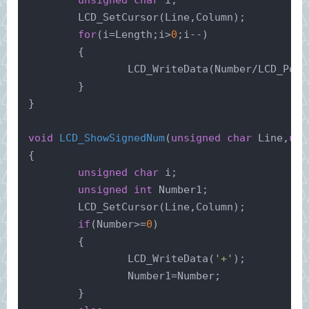
	LCD_SetCursor(Line,Column);
for
(i=Length;i>
0
;i--)
	{
		LCD_WriteData(Number/LCD_Pow(
	}
}
void
LCD_ShowSignedNum
(
unsigned
char
 Line,
uns
{
unsigned
char
 i;
unsigned
int
 Number1;
	LCD_SetCursor(Line,Column);
if
(Number>=
0
)
	{
		LCD_WriteData(
'+'
);
		Number1=Number;
	}