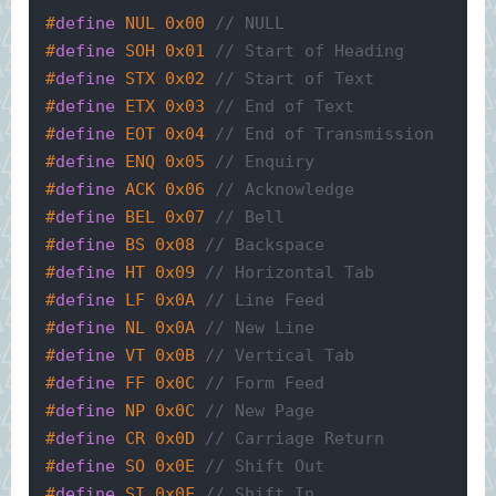
#
define
 NUL 0x00 
// NULL
#
define
 SOH 0x01 
// Start of Heading
#
define
 STX 0x02 
// Start of Text
#
define
 ETX 0x03 
// End of Text
#
define
 EOT 0x04 
// End of Transmission
#
define
 ENQ 0x05 
// Enquiry
#
define
 ACK 0x06 
// Acknowledge
#
define
 BEL 0x07 
// Bell
#
define
 BS 0x08 
// Backspace
#
define
 HT 0x09 
// Horizontal Tab
#
define
 LF 0x0A 
// Line Feed
#
define
 NL 0x0A 
// New Line
#
define
 VT 0x0B 
// Vertical Tab
#
define
 FF 0x0C 
// Form Feed
#
define
 NP 0x0C 
// New Page
#
define
 CR 0x0D 
// Carriage Return
#
define
 SO 0x0E 
// Shift Out
#
define
 SI 0x0F 
// Shift In