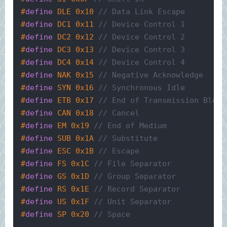
#
define
 DLE 0x10 
// Data Link Escape
#
define
 DC1 0x11 
// Device Control 1
#
define
 DC2 0x12 
// Device Control 2
#
define
 DC3 0x13 
// Device Control 3
#
define
 DC4 0x14 
// Device Control 4
#
define
 NAK 0x15 
// Negative Acknowledge
#
define
 SYN 0x16 
// Synchronous Idle
#
define
 ETB 0x17 
// End of Transmission Block
#
define
 CAN 0x18 
// Cancel
#
define
 EM 0x19 
// End of Medium
#
define
 SUB 0x1A 
// Substitute
#
define
 ESC 0x1B 
// Escape
#
define
 FS 0x1C 
// File Separator
#
define
 GS 0x1D 
// Group Separator
#
define
 RS 0x1E 
// Record Separator
#
define
 US 0x1F 
// Unit Separator
#
define
 SP 0x20 
// Space