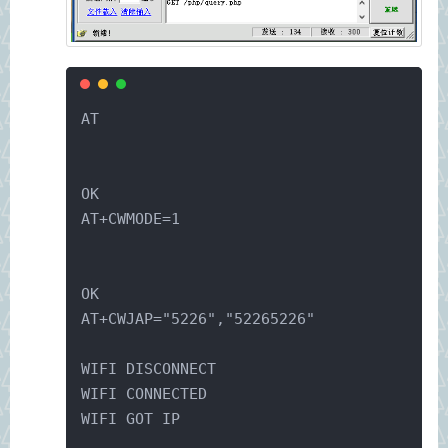
AT
OK
AT+CWMODE=1
OK
AT+CWJAP="5226","52265226"
WIFI DISCONNECT
WIFI CONNECTED
WIFI GOT IP