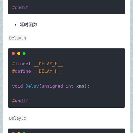
#
endif
延时函数
Delay.h
#
ifndef
 __DELAY_H__
#
define
 __DELAY_H__
void
Delay
(
unsigned
int
 xms)
;
#
endif
Delay.c