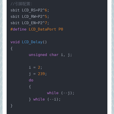
//引脚配置：
sbit LCD_RS=P2^
6
;
sbit LCD_RW=P2^
5
;
sbit LCD_EN=P2^
7
;
#
define
 LCD_DataPort P0
void
LCD_Delay
()
{
unsigned
char
 i, j;
	i = 
2
;
	j = 
239
;
do
	{
while
 (--j);
	} 
while
 (--i);
}