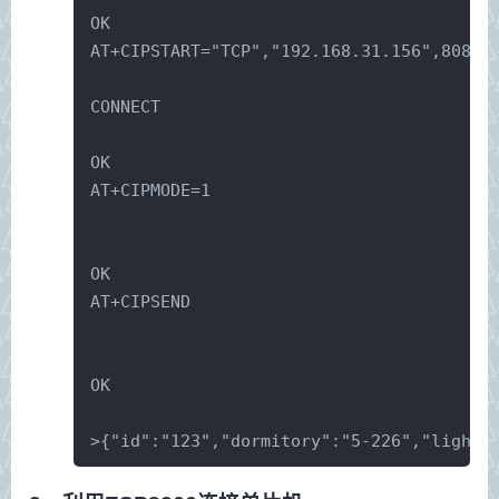
OK
AT+CIPSTART="TCP","192.168.31.156",8088
CONNECT
OK
AT+CIPMODE=1
OK
AT+CIPSEND
OK
>{"id":"123","dormitory":"5-226","lighti