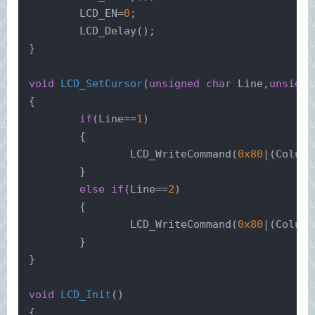
	LCD_EN=
0
;
	LCD_Delay();
}
void
LCD_SetCursor
(
unsigned
char
 Line,
unsigne
{
if
(Line==
1
)
	{
		LCD_WriteCommand(
0x80
|(Column
	}
else
if
(Line==
2
)
	{
		LCD_WriteCommand(
0x80
|(Column
	}
}
void
LCD_Init
()
{