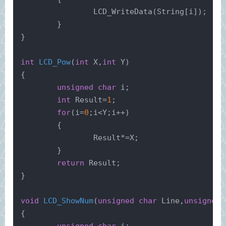
		LCD_WriteData(String[i]);
	}
}
int
LCD_Pow
(
int
 X,
int
 Y)
{
unsigned
char
 i;
int
 Result=
1
;
for
(i=
0
;i<Y;i++)
	{
		Result*=X;
	}
return
 Result;
}
void
LCD_ShowNum
(
unsigned
char
 Line,
unsigned
{
unsigned
char
 i;