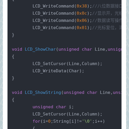
	LCD_WriteCommand(
0x38
);
//八位数据接口，
	LCD_WriteCommand(
0x0c
);
//显示开，光标关
	LCD_WriteCommand(
0x06
);
//数据读写操作
	LCD_WriteCommand(
0x01
);
//光标复位，清屏
}
void
LCD_ShowChar
(
unsigned
char
 Line,
unsigned
{
	LCD_SetCursor(Line,Column);
	LCD_WriteData(Char);
}
void
LCD_ShowString
(
unsigned
char
 Line,
unsign
{
unsigned
char
 i;
	LCD_SetCursor(Line,Column);
for
(i=
0
;String[i]!=
'\0'
;i++)
	{